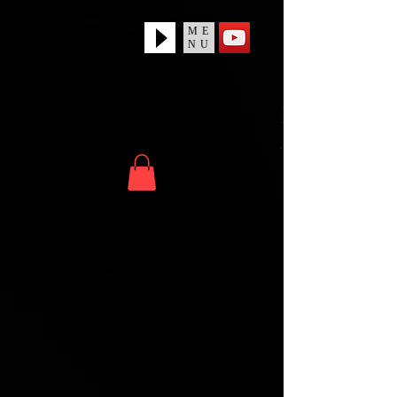
ME
NU